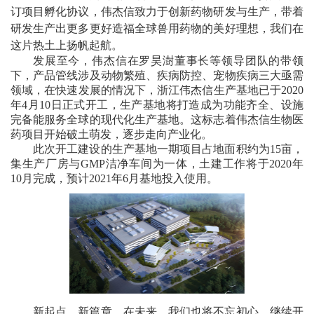
订项目孵化协议，伟杰信致力于创新药物研发与生产，
带着
研发生产出更多更好造福全球兽用药物的美好理想，我们在
这片热土上扬帆起航。
发展至今，伟杰信在罗昊澍董事长等领导团队的带领
下，产品管线涉及动物繁殖、疾病防控、宠物疾病三大亟需
领域，在快速发展的情况下，浙江伟杰信生产基地已于
2020
年
4
月10
日正式开工，生产基地将打造成为功能齐全、设施
完备能服务全球的现代化生产基地。这标志着伟杰信生物医
药项目开始破土萌发，逐步走向产业化。
此次开工建设的生产基地一期项目占地面积约为
15
亩，
集生产厂房与
GMP
洁净车间为一体，土建工作将于
2020
年
10
月完成，预计
2021
年
6
月基地投入使用。
新起点，新篇章，在未来，我们也将不忘初心，继续开