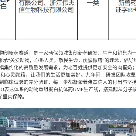
物创新药赛道，是一家动保领域集创新药研发、生产和销售为
秉承
“关爱动物，心系人类；敬畏生命，虔诚做药”的理念，倡导
模集约化的高质量发展需求，为老百姓提供更加安全的肉蛋奶
乐和心灵慰藉，让我们的生活更加美好。九年间，研发团队攻坚
到临床试验的充分验证，每一步都凝聚着伟杰信人的付出与坚
HO
表达体系的动物重组蛋白抗体药
GMP
生产线
，搭建起从分子
了坚实保障。