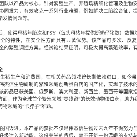
团队以产品为核心，针对繁殖生产、养殖场精细化管理及生物
协同发力，有效攻克一系列行业难题，例如解决二胎综合征，
猪发情问题等。
后，
使得母猪年胎次和
PSY
（每头母猪年提供断奶仔猪数）数据
安全的特性，在安全性方面具有显著优势。该产品可多次、反复
全的繁殖调控方案。经试验结果证明，可极大提高繁殖效率，
全
的生猪生产和消费国，在相关药品领域曾长期依赖进口，如今虽
伟杰信生物研制的繁殖领域创新蛋白药的国产化，实现了技术
该药品已获美国、俄罗斯、澳大利亚、新西兰、墨西哥等国家
方面，
作为全球首个繁殖领域
“零残留”的长效动物蛋白药
，助力
药物领域的
“卡脖子”难题
。
强国迈进，本产品的获批不仅是伟杰信生物过去九年不懈努力
升级注入新动能。这份荣誉的背后，离不开每一份温暖的支持