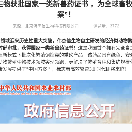
生物获批国家一类新兽药证书 ，为全球畜牧
案”！
来源：北京伟杰信生物科技有限公司
浏览量：
3772
药领域迎来历史性重大突破，伟杰信生物自主研发的经济类动物
村部审批
，
获得国家一类新兽药证书！
这是我国首个拥有完全自
殖新模式下批次化繁殖调控类的重磅产品，该药品具有绿色、安
动物繁殖生物技术领域实现领跑
，
更解决了繁殖育种和集约规模
康发展提供了
"
中国方案
"
，标志着高效繁育
3.0
时代即将来临！